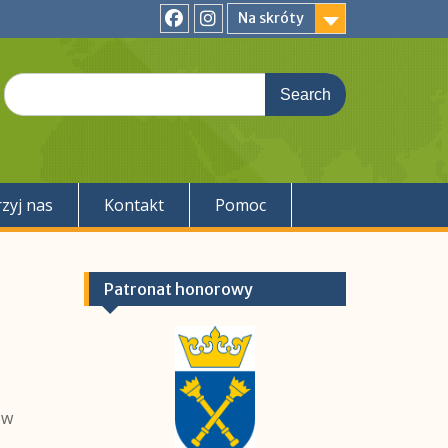
Na skróty
Facebook
Instagram
Search
for:
zyj nas
Kontakt
Pomoc
Patronat honorowy
”
ów