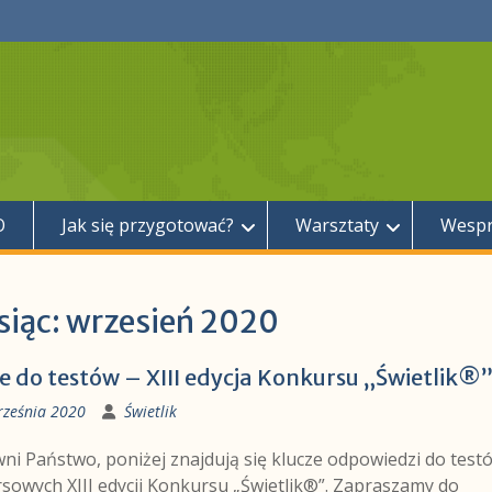
O
Jak się przygotować?
Warsztaty
Wespr
siąc:
wrzesień 2020
e do testów – XIII edycja Konkursu „Świetlik®
rześnia 2020
Świetlik
ni Państwo, poniżej znajdują się klucze odpowiedzi do test
sowych XIII edycji Konkursu „Świetlik®”. Zapraszamy do