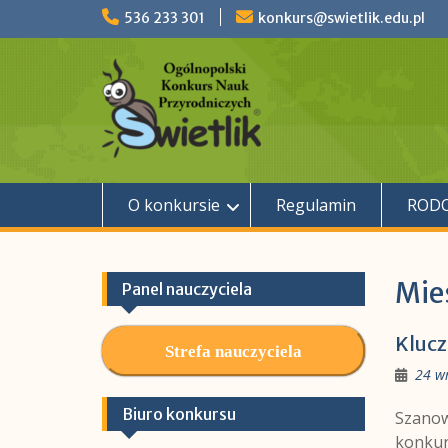
Skip
536 233 301
konkurs@swietlik.edu.pl
to
content
O konkursie
Regulamin
ROD
Mie
Panel nauczyciela
Klucz
Strefa nauczyciela
24 w
Biuro konkursu
Szanow
konkur