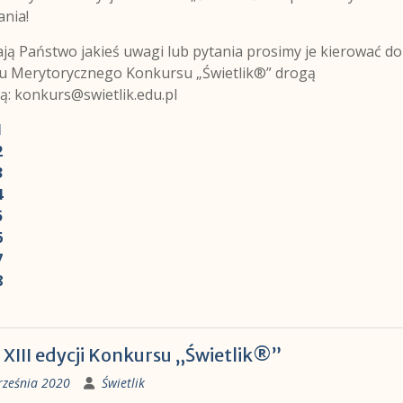
ania!
ają Państwo jakieś uwagi lub pytania prosimy je kierować do
u Merytorycznego Konkursu „Świetlik®” drogą
ą:
konkurs@swietlik.edu.pl
1
2
3
4
5
6
7
8
 XIII edycji Konkursu „Świetlik®”
rześnia 2020
Świetlik