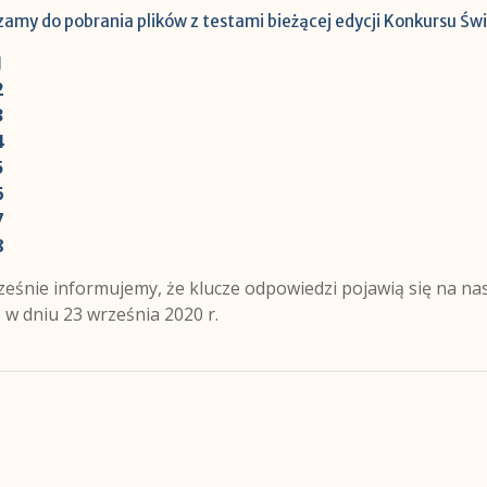
amy do pobrania plików z testami bieżącej edycji Konkursu Świ
1
2
3
4
5
6
7
8
ześnie informujemy, że klucze odpowiedzi pojawią się na na
 w dniu 23 września 2020 r.