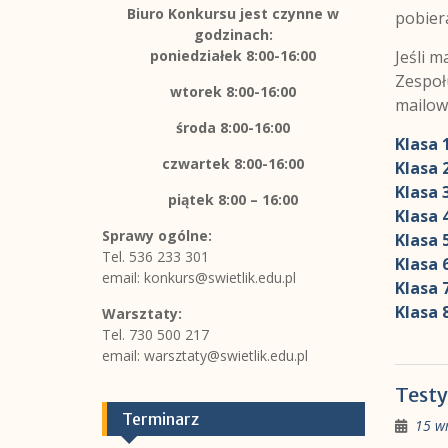
Biuro Konkursu jest czynne w
pobier
godzinach:
poniedziałek 8:00-16:00
Jeśli m
Zespoł
wtorek 8:00-16:00
mailow
środa 8:00-16:00
Klasa 
czwartek 8:00-16:00
Klasa 
Klasa 
piątek
8:00 – 16:00
Klasa 
Sprawy ogólne:
Klasa 
Tel. 536 233 301
Klasa 
email:
konkurs@swietlik.edu.pl
Klasa 
Klasa 
Warsztaty:
Tel. 730 500 217
email:
warsztaty@swietlik.edu.pl
Testy
Terminarz
15 w