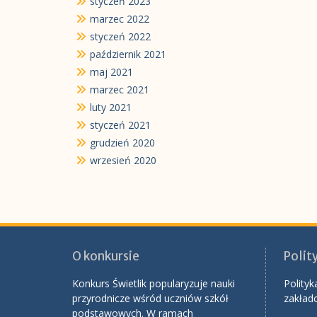
styczeń 2023
marzec 2022
styczeń 2022
październik 2021
maj 2021
marzec 2021
luty 2021
styczeń 2021
grudzień 2020
wrzesień 2020
O konkursie
Polit
Konkurs Świetlik popularyzuje nauki
Polityk
przyrodnicze wśród uczniów szkół
zakład
podstawowych. W ramach