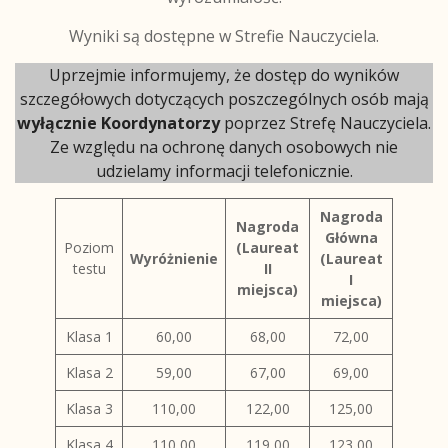
Wyniki są dostępne w Strefie Nauczyciela.
Uprzejmie informujemy, że dostęp do wyników
szczegółowych dotyczących poszczególnych osób mają
wyłącznie Koordynatorzy
poprzez Strefę Nauczyciela.
Ze względu na ochronę danych osobowych nie
udzielamy informacji telefonicznie.
Nagroda
Nagroda
Główna
Poziom
(Laureat
Wyróżnienie
(Laureat
testu
II
I
miejsca)
miejsca)
Klasa 1
60,00
68,00
72,00
Klasa 2
59,00
67,00
69,00
Klasa 3
110,00
122,00
125,00
Klasa 4
110,00
119,00
123,00