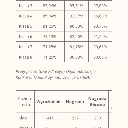
Klasa 3
85,94%
95,31%
97,66%
Klasa 4
85,94%
92,97%
96,09%
Klasa 5
81,25%
90,63%
93,75%
Klasa 6
73,13%
82,50%
91,25%
Klasa 7
71,25%
81,25%
90,63%
Klasa 8
71,25%
80,63%
90,63%
Progi procentowe XVI edycji Ogólnopolskiego
Konkursu Nauk Przyrodniczych „Świetlik®”
Licz
Poziom
Nagroda
Wyróżnienie
Nagroda
wszyst
testu
Główna
uczestn
Klasa 1
1415
227
230
635