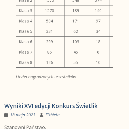
Klasa 2
1575
548
374
703
Klasa 3
1270
189
140
707
Klasa 4
584
171
97
410
Klasa 5
331
62
34
284
Klasa 6
299
103
18
214
Klasa 7
86
45
6
106
Klasa 8
126
55
10
158
Liczba nagrodzonych uczestników
Wyniki XVI edycji Konkurs Świetlik
18 maja 2023
Elżbieta
Szanowni Państwo,