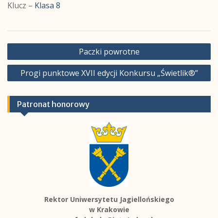
Klucz –
Klasa 8
Nawigacja
Paczki powrotne
wpisu
Progi punktowe XVII edycji Konkursu „Świetlik®”
Patronat honorowy
Rektor Uniwersytetu Jagiellońskiego
w Krakowie