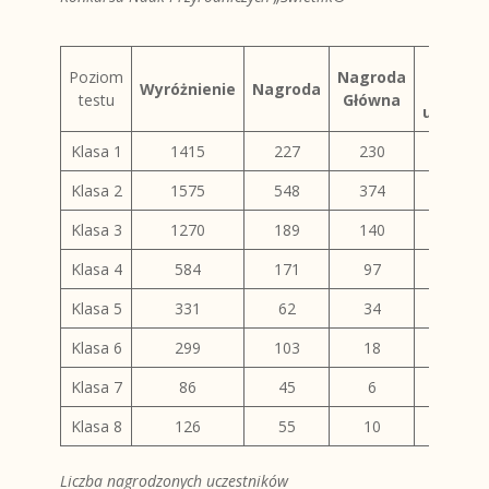
Licz
Poziom
Nagroda
Wyróżnienie
Nagroda
wszyst
testu
Główna
uczestn
Klasa 1
1415
227
230
635
Klasa 2
1575
548
374
703
Klasa 3
1270
189
140
707
Klasa 4
584
171
97
410
Klasa 5
331
62
34
284
Klasa 6
299
103
18
214
Klasa 7
86
45
6
106
Klasa 8
126
55
10
158
Liczba nagrodzonych uczestników