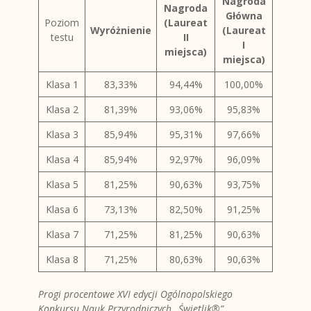
Nagroda
Nagroda
Główna
Poziom
(Laureat
Wyróżnienie
(Laureat
testu
II
I
miejsca)
miejsca)
Klasa 1
83,33%
94,44%
100,00%
Klasa 2
81,39%
93,06%
95,83%
Klasa 3
85,94%
95,31%
97,66%
Klasa 4
85,94%
92,97%
96,09%
Klasa 5
81,25%
90,63%
93,75%
Klasa 6
73,13%
82,50%
91,25%
Klasa 7
71,25%
81,25%
90,63%
Klasa 8
71,25%
80,63%
90,63%
Progi procentowe XVI edycji Ogólnopolskiego
Konkursu Nauk Przyrodniczych „Świetlik®”